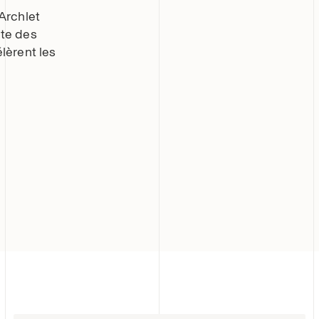
 Archlet
nte des
élèrent les