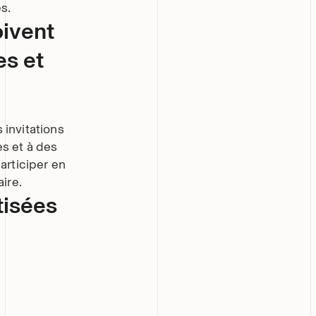
s.
oivent
es et
 invitations
es et à des
participer en
ire.
tisées
à