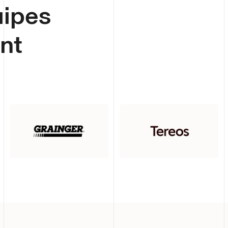
uipes
nt
t