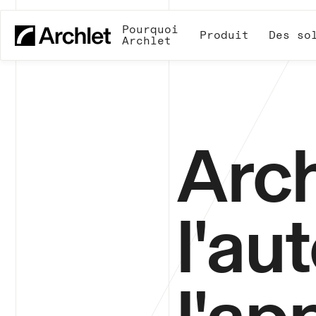
Pourquoi
Produit
Des so
Archlet
Arch
l'au