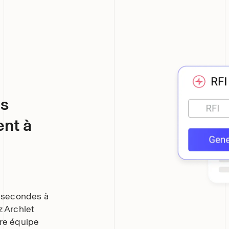
ls
ent à
 secondes à
z Archlet
tre équipe