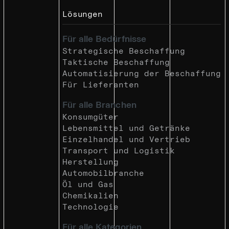
Lösungen
Für alle Bedürfnisse
Strategische Beschaffung
Taktische Beschaffung
Automatisierung der Beschaffung
Für Lieferanten
Für alle Branchen
Konsumgüter
Lebensmittel und Getränke
Einzelhandel und Vertrieb
Transport und Logistik
Herstellung
Automobilbranche
Öl und Gas
Chemikalien
Technologie
Für alle Kategorien